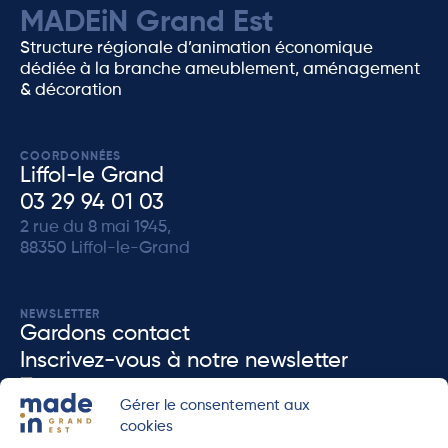
MADEiN Grand Est
Structure régionale d’animation économique
dédiée à la branche ameublement, aménagement
& décoration
COORDONNÉES
Liffol-le Grand
03 29 94 01 03
2 rue du 8 mai 1945,
88350 Liffol-le-Grand
NEWSLETTER
Gardons contact
Inscrivez-vous à notre newsletter
J'accèpte que MADEiN Grand Est enregistre mes données dans le but de me re-
Gérer le consentement aux
contacter en accord avec notre
politique de confidenditalité
.
cookies