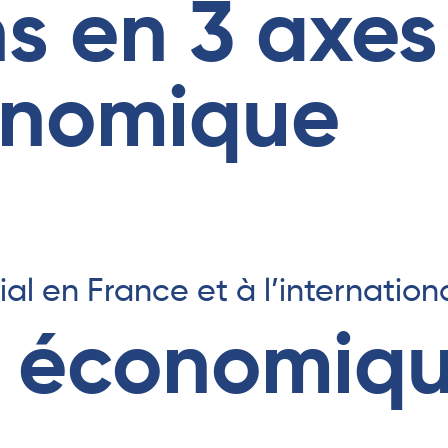
s en 3 axes
conomique
 en France et à l’internation
té économiq