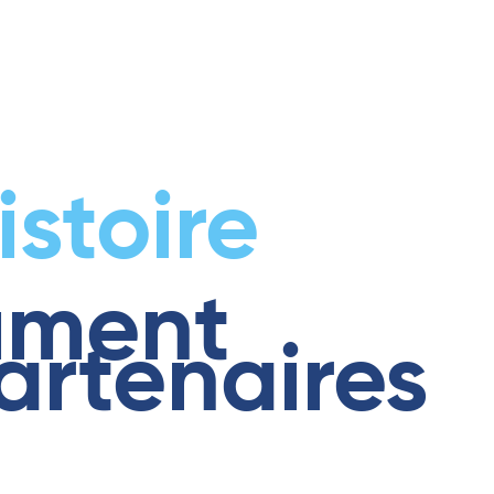
istoire
ument
artenaires