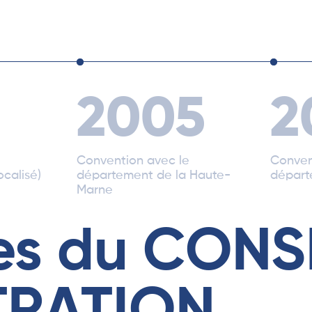
2005
2
Convention avec le
Conven
ocalisé)
département de la Haute-
départ
Marne
es du CONS