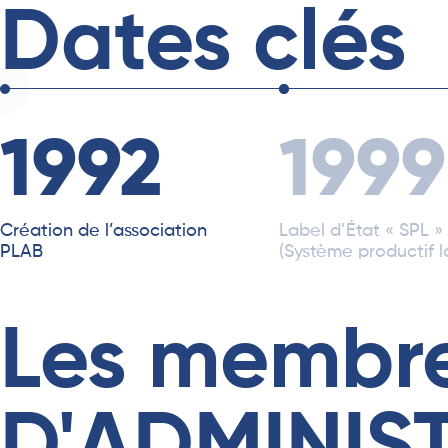
Dates clés
1992
1999
Création de l’association
Label d’État « SPL »
PLAB
(Système productif l
Les membr