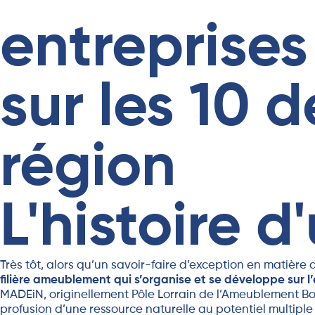
entreprises
sur les 10 
région
L'histoire d'
Très tôt, alors qu’un savoir-faire d’exception en matiè
filière ameublement qui s’organise et se développe sur l
MADEiN, originellement Pôle Lorrain de l’Ameublement Bois,
profusion d’une ressource naturelle au potentiel multiple :