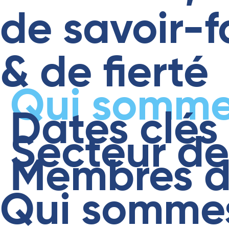
de savoir-f
& de fierté
Qui somme
Dates clés
Secteur d
Membres d
Qui somme