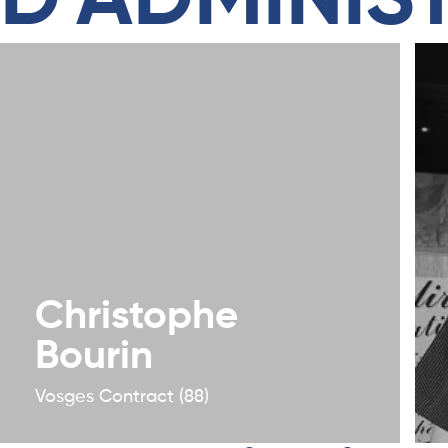
D'ADMINIS
Christophe
Bourin
Vosges Contract (88)