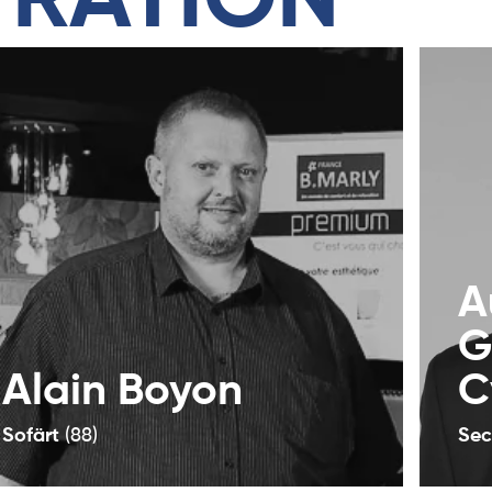
TRATION
A
G
Alain Boyon
C
Sofärt
(88)
Sec