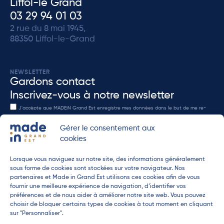
Liffol-le Grand
03 29 94 01 03
2 rue du 8 mai 1945,
88350 Liffol-le-Grand
NEWSLETTER
Gardons contact
Inscrivez-vous à notre newsletter
J'accèpte que MADEiN Grand Est enregistre mes données dans le but de me re-
contacter en accord avec notre
politique de confidenditalité
.
Gérer le consentement aux
cookies
Lorsque vous naviguez sur notre site, des informations généralement
ENVOYER
sous forme de cookies sont stockées sur votre navigateur. Nos
partenaires et Made in Grand Est utilisons ces cookies afin de vous
fournir une meilleure expérience de navigation, d’identifier vos
préférences et de nous aider à améliorer notre site web. Vous pouvez
choisir de bloquer certains types de cookies à tout moment en cliquant
sur "Personnaliser".