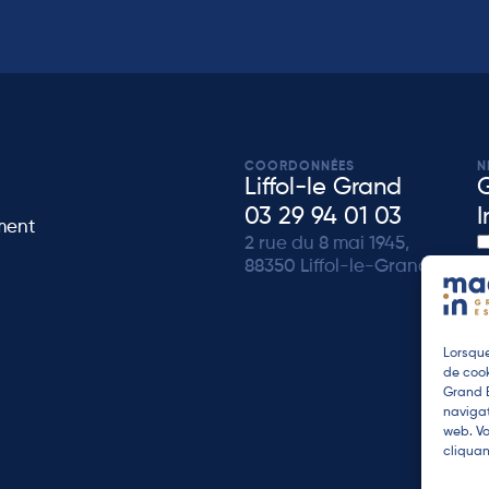
COORDONNÉES
N
Liffol-le Grand
03 29 94 01 03
I
ment
2 rue du 8 mai 1945,
88350 Liffol-le-Grand
de
Lorsque
de cook
Grand E
navigat
web. Vo
cliquan