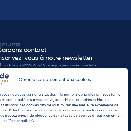
EWSLETTER
Gardons contact
nscrivez-vous à notre newsletter
J'accèpte que MADEiN Grand Est enregistre mes données dans le but
 me re-contacter en accord avec notre
politique de confidenditalité
.
Gérer le consentement aux cookies
ENVOYER
 vous naviguez sur notre site, des informations généralement sous forme
ies sont stockées sur votre navigateur. Nos partenaires et Made in
st utilisons ces cookies afin de vous fournir une meilleure expérience de
ion, d’identifier vos préférences et de nous aider à améliorer notre site
us pouvez choisir de bloquer certains types de cookies à tout moment en
t sur "Personnaliser".