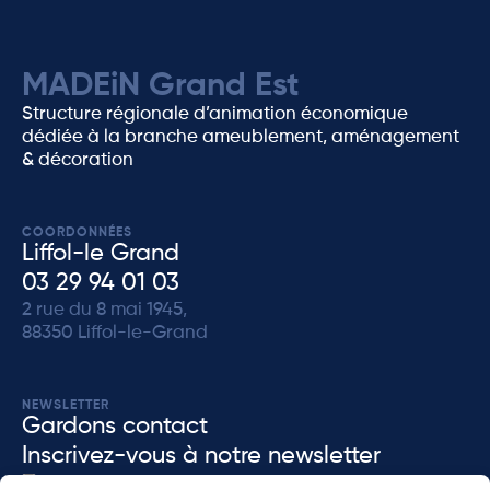
MADEiN Grand Est
Structure régionale d’animation économique
dédiée à la branche ameublement, aménagement
& décoration
COORDONNÉES
Liffol-le Grand
03 29 94 01 03
2 rue du 8 mai 1945,
88350 Liffol-le-Grand
NEWSLETTER
Gardons contact
Inscrivez-vous à notre newsletter
J'accèpte que MADEiN Grand Est enregistre mes données dans le but de me re-