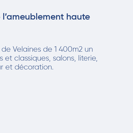
de l’ameublement haute
 de Velaines de 1 400m
2
un
t classiques, salons, literie,
ur et décoration.