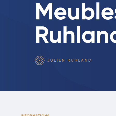
Meuble
Ruhlan
JULIEN RUHLAND