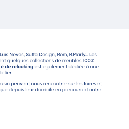
 Luis
Neves
,
Suffa
Design, Rom,
B.Marly
…
Les
ent quelques collections de meubles 100%
té de relooking
est également dédiée à une
ilier.
sin peuvent nous rencontrer sur les foires et
 que
depuis leur domicile en parcourant notre