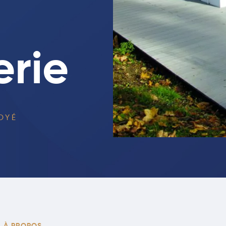
erie
OYÉ