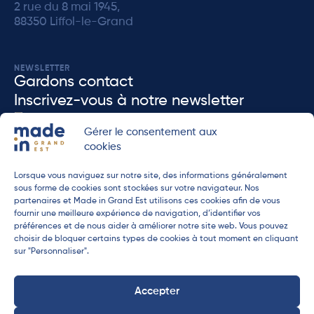
2 rue du 8 mai 1945,
88350 Liffol-le-Grand
NEWSLETTER
Gardons contact
Inscrivez-vous à notre newsletter
J'accèpte que MADEiN Grand Est enregistre mes données dans le but de me re-
Gérer le consentement aux
contacter en accord avec notre
politique de confidenditalité
.
cookies
Lorsque vous naviguez sur notre site, des informations généralement
sous forme de cookies sont stockées sur votre navigateur. Nos
ENVOYER
partenaires et Made in Grand Est utilisons ces cookies afin de vous
fournir une meilleure expérience de navigation, d’identifier vos
préférences et de nous aider à améliorer notre site web. Vous pouvez
choisir de bloquer certains types de cookies à tout moment en cliquant
sur "Personnaliser".
Accepter
Mentions légales
•
Politique de cookies
•
Politique de
confidentialité