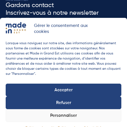
Gardons contact
Inscrivez-vous à notre newsletter
J'accèpte que MADEiN Grand Est enregistre mes données dans le but de me re-
Gérer le consentement aux
contacter en accord avec notre
politique de confidenditalité
.
cookies
Lorsque vous naviguez sur notre site, des informations généralement
sous forme de cookies sont stockées sur votre navigateur. Nos
ENVOYER
partenaires et Made in Grand Est utilisons ces cookies afin de vous
fournir une meilleure expérience de navigation, d’identifier vos
préférences et de nous aider à améliorer notre site web. Vous pouvez
choisir de bloquer certains types de cookies à tout moment en cliquant
sur "Personnaliser".
Accepter
Mentions légales
•
Politique de cookies
•
Politique de
confidentialité
Refuser
Personnaliser
Identité de marque :
Les têtes d'ampoules
, site réalisé par
Lézards