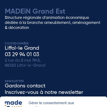
MADEiN Grand Est
Structure régionale d’animation économique
dédiée à la branche ameublement, aménagement
& décoration
COORDONNÉES
Liffol-le Grand
03 29 94 01 03
2 rue du 8 mai 1945,
88350 Liffol-le-Grand
NEWSLETTER
Gardons contact
Inscrivez-vous à notre newsletter
J'accèpte que MADEiN Grand Est enregistre mes données dans le but de me re-
Gérer le consentement aux
contacter en accord avec notre
politique de confidenditalité
.