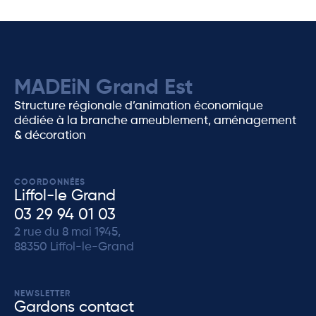
MADEiN Grand Est
Structure régionale d’animation économique
dédiée à la branche ameublement, aménagement
& décoration
COORDONNÉES
Liffol-le Grand
03 29 94 01 03
2 rue du 8 mai 1945,
88350 Liffol-le-Grand
NEWSLETTER
Gardons contact