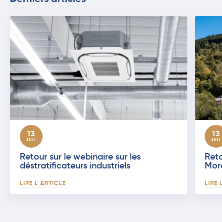
13
13
JUIL
JUIL
Retour sur le webinaire sur les
Reto
déstratificateurs industriels
Mor
LIRE L'ARTICLE
LIRE 