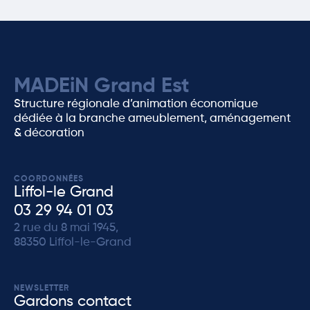
MADEiN Grand Est
Structure régionale d’animation économique
dédiée à la branche ameublement, aménagement
& décoration
COORDONNÉES
Liffol-le Grand
03 29 94 01 03
2 rue du 8 mai 1945,
88350 Liffol-le-Grand
NEWSLETTER
Gardons contact