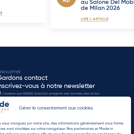
MAI
au Salone Del Mob
de Milan 2026
LE
LIRE L'ARTICLE
EWSLETTER
Gardons contact
nscrivez-vous à notre newsletter
J'accèpte que MADEiN Grand Est enregistre mes données dans le but
 me re-contacter en accord avec notre
politique de confidenditalité
.
Gérer le consentement aux cookies
ENVOYER
 vous naviguez sur notre site, des informations généralement sous forme
ies sont stockées sur votre navigateur. Nos partenaires et Made in