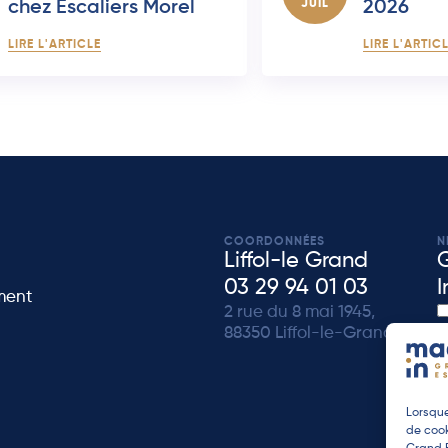
chez Escaliers Morel
JUIL
2026
LIRE L'ARTICLE
LIRE L'ARTIC
COORDONNÉES
N
Liffol-le Grand
03 29 94 01 03
I
ment
2 rue du 8 mai 1945,
88350 Liffol-le-Grand
de
Lorsque
de cook