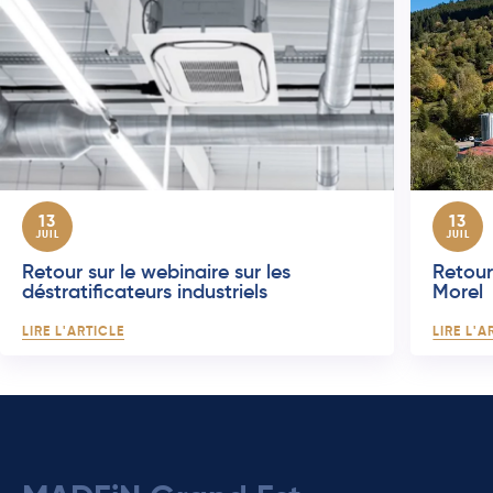
13
13
JUIL
JUIL
Retour sur le webinaire sur les
Retour 
déstratificateurs industriels
Morel
LIRE L'ARTICLE
LIRE L'A