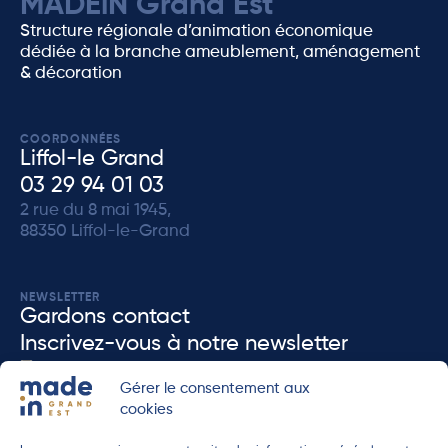
MADEiN Grand Est
Structure régionale d’animation économique
dédiée à la branche ameublement, aménagement
& décoration
COORDONNÉES
Liffol-le Grand
03 29 94 01 03
2 rue du 8 mai 1945,
88350 Liffol-le-Grand
NEWSLETTER
Gardons contact
Inscrivez-vous à notre newsletter
J'accèpte que MADEiN Grand Est enregistre mes données dans le but de me re-
Gérer le consentement aux
contacter en accord avec notre
politique de confidenditalité
.
cookies