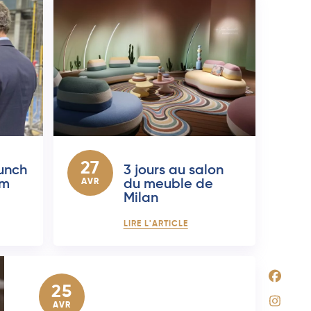
27
runch
3 jours au salon
um
AVR
du meuble de
Milan
LIRE L'ARTICLE
25
AVR