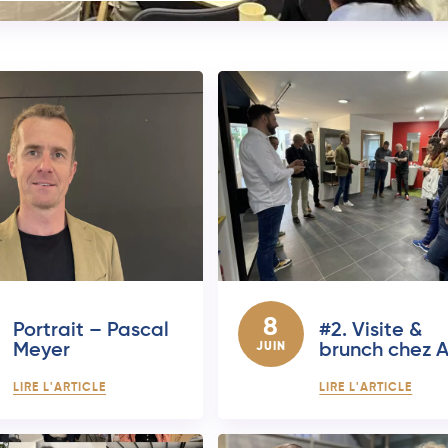
8
Portrait – Pascal
#2. Visite &
Meyer
JUIN
brunch chez 
LIRE L'ARTICLE
LIRE L'ARTICLE