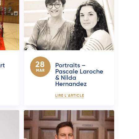
28
rt
Portraits –
MAR
Pascale Laroche
& Nilda
Hernandez
LIRE L'ARTICLE