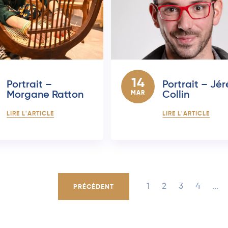
14
Portrait –
Portrait – Jé
Morgane Ratton
MAR
Collin
LIRE L'ARTICLE
LIRE L'ARTICLE
1
2
3
4
…
PRÉCÉDENT