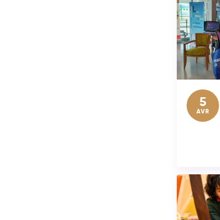
5
AVR