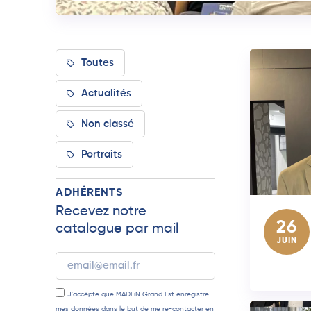
Toutes
Actualités
Non classé
Portraits
ADHÉRENTS
Recevez notre
26
catalogue par mail
JUIN
J'accèpte que MADEiN Grand Est enregistre
mes données dans le but de me re-contacter en