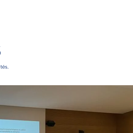
s
tés.