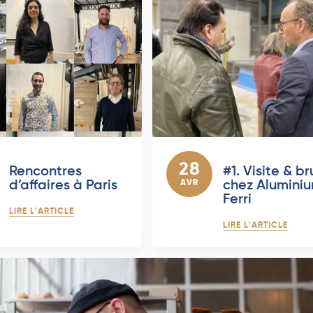
28
Rencontres
#1. Visite & b
d’affaires à Paris
AVR
chez Alumini
Ferri
LIRE L'ARTICLE
LIRE L'ARTICLE