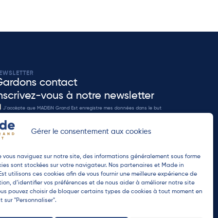
EWSLETTER
Gardons contact
nscrivez-vous à notre newsletter
J'accèpte que MADEiN Grand Est enregistre mes données dans le but
 me re-contacter en accord avec notre
politique de confidenditalité
.
Gérer le consentement aux cookies
ENVOYER
 vous naviguez sur notre site, des informations généralement sous forme
ies sont stockées sur votre navigateur. Nos partenaires et Made in
st utilisons ces cookies afin de vous fournir une meilleure expérience de
ion, d’identifier vos préférences et de nous aider à améliorer notre site
us pouvez choisir de bloquer certains types de cookies à tout moment en
t sur "Personnaliser".