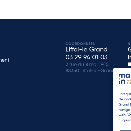
COORDONNÉES
N
Liffol-le Grand
03 29 94 01 03
I
ment
2 rue du 8 mai 1945,
88350 Liffol-le-Grand
de
Lorsque
de cook
Grand E
navigat
web. Vo
cliquan